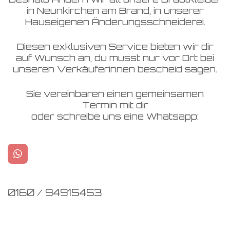
in Neunkirchen am Brand, in unserer
Hauseigenen Änderungsschneiderei.
Diesen exklusiven Service bieten wir dir
auf Wunsch an, du musst nur vor Ort bei
unseren Verkäuferinnen bescheid sagen.
Sie vereinbaren einen gemeinsamen
Termin mit dir
oder schreibe uns eine Whatsapp:
W
h
a
t
0160 / 94915453
s
A
p
p